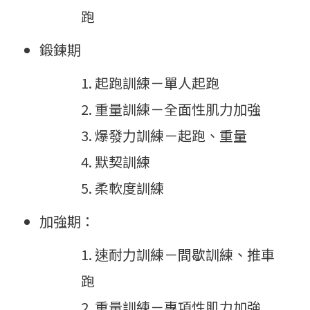
跑
鍛鍊期
起跑訓練－單人起跑
重量訓練－全面性肌力加強
爆發力訓練－起跑、重量
默契訓練
柔軟度訓練
加強期：
速耐力訓練－間歇訓練、推車
跑
重量訓練－專項性肌力加強