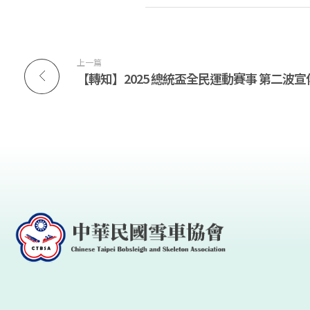
民
國
上一篇
【轉知】2025 總統盃全民運動賽事 第二波
體
育
運
動
總