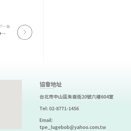
下一篇
【轉知】中華民國體育運動總會訂於114年8月30至31日，假國立東華大學辦理「114年教練暨裁判增能進修研習會（第17梯次）花蓮場」
協會地址
台北市中山區朱崙街20號六樓604室
Tel: 02-8771-1456
Email:
tpe_lugebob@yahoo.com.tw