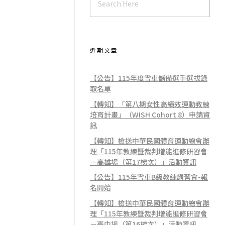
近期文章
【公告】115年度雪車儲備選手選拔錄
取名單
【轉知】「第八期女性高績效運動教練
培育計畫」（WISH Cohort 8）申請資
訊
【轉知】檢送中華民國體育運動總會辦
理「115年教練暨裁判增能進修研習會
－高雄場（第17梯次）」活動資訊
【公告】115年雪車B級教練講習會-報
名開始
【轉知】檢送中華民國體育運動總會辦
理「115年教練暨裁判增能進修研習會
－臺中場（第16梯次）」活動資訊