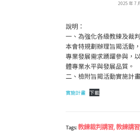
【
2025 年 7 
轉
說明：
一、為強化各級教練及裁
知
本會特規劃辦理旨揭活動
專業發展需求踴躍參與，
】
體專業水平與發展品質。
二、檢附旨揭活動實施計畫
中
實施計畫
下載
華
教練裁判講習
,
教練講習
Tags: