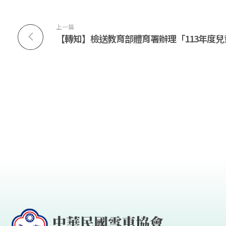
學
上一篇
中
心
編
製
「
運