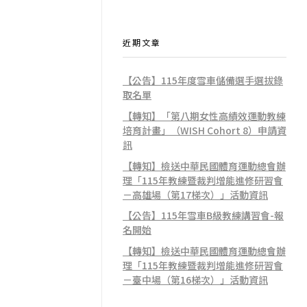
近期文章
【公告】115年度雪車儲備選手選拔錄
取名單
【轉知】「第八期女性高績效運動教練
培育計畫」（WISH Cohort 8）申請資
訊
【轉知】檢送中華民國體育運動總會辦
理「115年教練暨裁判增能進修研習會
－高雄場（第17梯次）」活動資訊
【公告】115年雪車B級教練講習會-報
名開始
【轉知】檢送中華民國體育運動總會辦
理「115年教練暨裁判增能進修研習會
－臺中場（第16梯次）」活動資訊