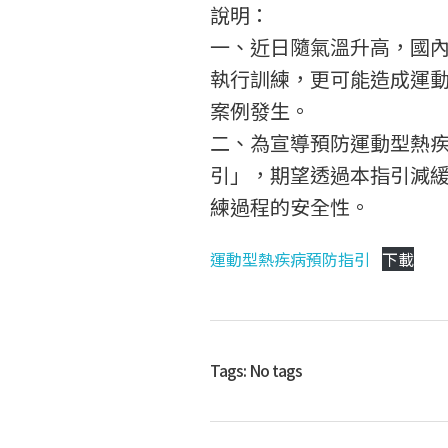
送
說明：
一、近日隨氣溫升高，國
國
執行訓練，更可能造成運
案例發生。
家
二、為宣導預防運動型熱
引」，期望透過本指引減
練過程的安全性。
運
運動型熱疾病預防指引
下載
動
科
Tags: No tags