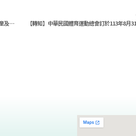
【轉知】檢送教育部體育署辦理「113年度兒童及少年運動教練知能(試辦)研習課程」簡章資料，請依說明事項踴躍報名參加