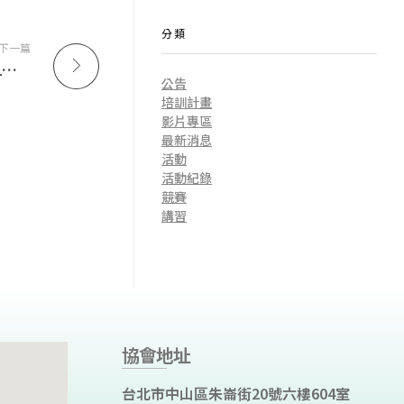
分類
下一篇
【轉知】中華民國體育運動總會訂於113年8月31日至9月1日假輔仁大學辦理「113年教練暨裁判增能進修研習會(第9梯次)，請踴躍參加。
公告
培訓計畫
影片專區
最新消息
活動
活動紀錄
競賽
講習
協會地址
台北市中山區朱崙街20號六樓604室