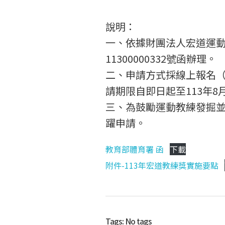
轉
說明：
一、依據財團法人宏道運動
知
11300000332號函辦理。
二、申請方式採線上報名（報名網址
】
請期限自即日起至113年8
三、為鼓勵運動教練發掘
躍申請。
財
教育部體育署 函
下載
團
附件-113年宏道教練獎實施要點
法
Tags: No tags