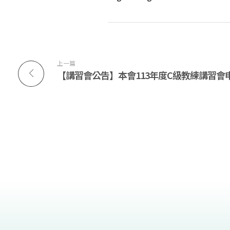
人
宏
上一篇
道
運
動
發