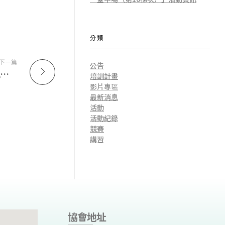
分類
下一篇
公告
【轉知】函轉國立清華大學辦理「2024台灣路跑賽事永續論壇」新聞稿
培訓計畫
影片專區
最新消息
活動
活動紀錄
競賽
講習
協會地址