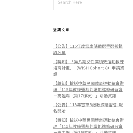
近期文章
【公告】115年度雪車儲備選手選拔錄
取名單
【轉知】「第八期女性高績效運動教練
培育計畫」（WISH Cohort 8）申請資
訊
【轉知】檢送中華民國體育運動總會辦
理「115年教練暨裁判增能進修研習會
－高雄場（第17梯次）」活動資訊
【公告】115年雪車B級教練講習會-報
名開始
【轉知】檢送中華民國體育運動總會辦
理「115年教練暨裁判增能進修研習會
－臺中場（第16梯次）」活動資訊