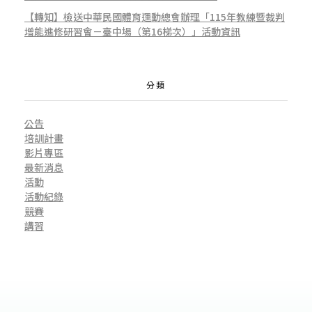
年
【轉知】檢送中華民國體育運動總會辦理「115年教練暨裁判
增能進修研習會－臺中場（第16梯次）」活動資訊
1
分類
1
公告
培訓計畫
月
影片專區
最新消息
活動
活動紀錄
9
競賽
講習
日