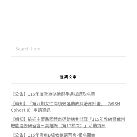
會
訂
於
1
近期文章
1
【公告】115年度雪車儲備選手選拔錄取名單
【轉知】「第八期女性高績效運動教練培育計畫」（WISH
Cohort 8）申請資訊
3
【轉知】檢送中華民國體育運動總會辦理「115年教練暨裁判
增能進修研習會－高雄場（第17梯次）」活動資訊
【公告】115年雪車B級教練講習會-報名開始