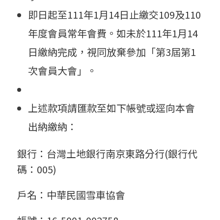
會
即日起至111年1月14日止繳交109及110
會
年度會員常年會費。如未於111年1月14
日繳納完成，視同放棄參加「第3屆第1
員
次會員大會」。
繳
上述款項請匯款至如下帳號或逕向本會
出納繳納：
費
銀行：台灣土地銀行南京東路分行(銀行代
碼：005)
公
戶名：中華民國雪車協會
告