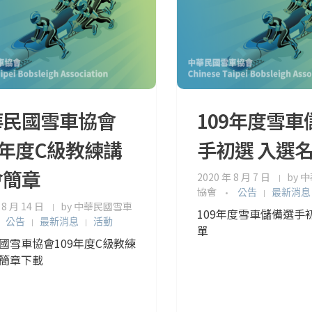
華民國雪車協會
109年度雪車
9年度C級教練講
手初選 入選
會簡章
2020 年 8 月 7 日
by
中
協會
公告
最新消息
 8 月 14 日
by
中華民國雪車
109年度雪車儲備選手
公告
最新消息
活動
單
國雪車協會109年度C級教練
簡章下載