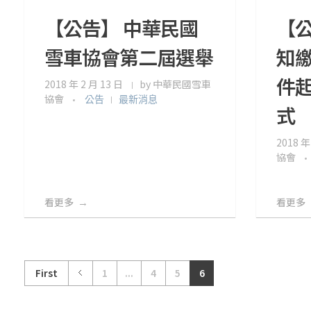
【公告】 中華民國
【
雪車協會第二屆選舉
知
件
2018 年 2 月 13 日
by
中華民國雪車
協會
公告
最新消息
式
2018 年
協會
看更多
看更多
First
1
...
4
5
6