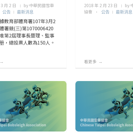
 3 月 2 日
by
中華民國雪車
2018 年 2 月 23 日
by
協會
公告
最新消息
公告
最新消息
據教育部體育署107年3月2
署競(三)第1070006420
准第2屆理事長暨理、監事
册，總投票人數為150人。
看更多