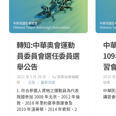
轉知:中華奧會運動
中
員委員會選任委員選
10
舉公告
習
2021 年 5 月 28 日
by
雪車協會編輯
2020 年
部
協會
公告
最新消息
1. 符合參選人資格之運動員為代表
中華民
我國參加 2008 年北京、2012 年倫
講習會
敦、2016 年里約夏季奧運會及
2010 年溫哥華、2014 年索契、2
...