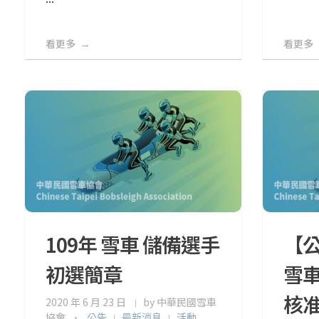
看更多
看更多
109年 雪車 儲備選手
【公
初選簡章
雪
核
2020 年 6 月 23 日
by
中華民國雪車
協會
公告
最新消息
活動