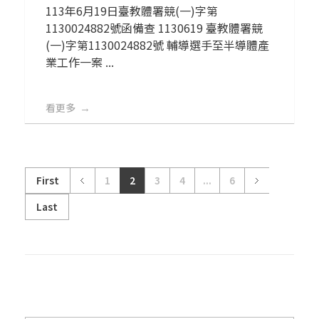
113年6月19日臺教體署競(一)字第
1130024882號函備查 1130619 臺教體署競
(一)字第1130024882號 輔導選手至半導體產
業工作一案 ...
看更多
First
1
2
3
4
...
6
Last